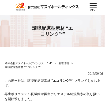
MENU
環境配慮型素材 “エ
コリンク™”
株式会社マスイホールディングス HOME
>
新着情報
>
環境配慮型素材 “エコリンク™”
2019/09/06
この度当社は、環境配慮型素材
“エコリンク™”
ブランドを立ち上
げ、
再生ポリエステル長繊維や再生ポリエステル綿混紡糸の取り扱い
を開始致しました。