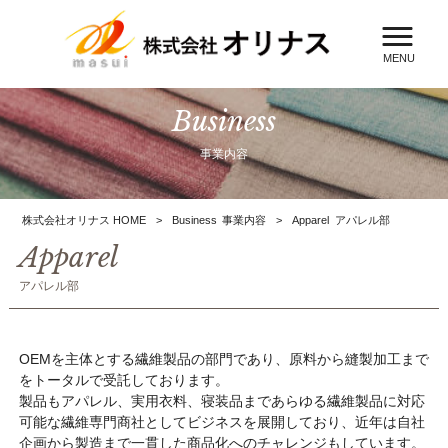
MENU
Business
事業内容
株式会社オリナス HOME
>
Business
事業内容
>
Apparel
アパレル部
Apparel
アパレル部
OEMを主体とする繊維製品の部門であり、原料から縫製加工まで
をトータルで受託しております。
製品もアパレル、実用衣料、寝装品まであらゆる繊維製品に対応
可能な繊維専門商社としてビジネスを展開しており、近年は自社
企画から製造まで一貫した商品化へのチャレンジもしています。