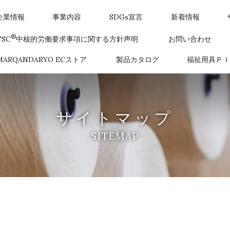
企業情報
事業内容
SDGs宣言
新着情報
®
FSC
中核的労働要求事項に関する方針声明
お問い合わせ
MARQANDARYO ECストア
製品カタログ
福祉用具ＰＩ
サイトマップ
SITEMAP