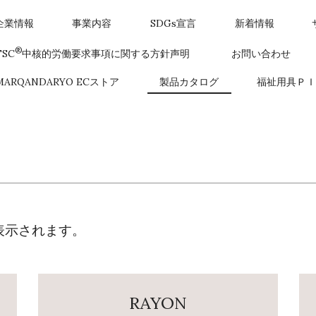
企業情報
事業内容
SDGs宣言
新着情報
®
FSC
中核的労働要求事項に関する方針声明
お問い合わせ
MARQANDARYO ECストア
製品カタログ
福祉用具ＰＩ
表示されます。
RAYON