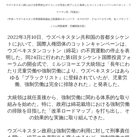
ウズベキスタン綿における世界的なボイコットが完全に終了したと発表したコットンキャンペーンのベネット・フ
リーマン氏（写真左）
（中央＝ウズベキスタン共和国最高議会上院議長のタンジーラ・カマロヴナ・ナルバーエヴァ氏、右＝フサノフ・
ノジム同国雇用・労働関係大臣）
2022年3月10日、ウズベキスタン共和国の首都タシケン
トにおいて、国際人権団体のコットンキャンペーンは、
ウズベキスタンコットン（綿花）の不買運動の停止を表
明した。同24日に行われた第1回タシケント国際投資フォ
ーラムの開会式で、ミルジヨーエフ大統領は「長年にわ
たり児童労働や強制労働により、ウズベキスタンはあら
ゆる『ブラックリスト』に登録されていたが、児童労
働、強制労働は完全に排除された」と発表した。
大統領は就任直後から、強制労働に関わる体系的な取り
組みを始めた。特に、政府は綿花栽培における強制労働
の排除を目指した「改革ロードマップ」を打ち出し、そ
の効果的な実施に取り組んできた。
ウズベキスタン政府は強制労働の利用に対して刑事責任