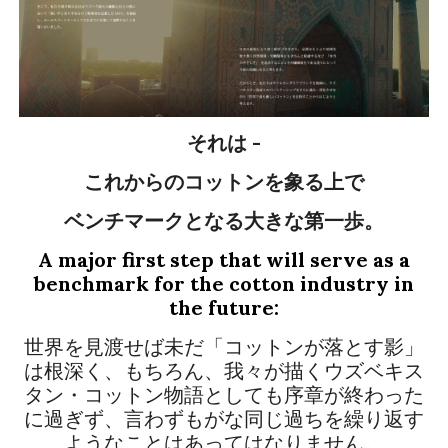
それは -
これからのコットンを象る上で
ベンチマークとなる大きな第一歩。
A
major first step that will serve as a
benchmark for the cotton industry in
the future:
世界を見渡せば未だ「コットンが落とす影」
は根深く、もちろん、我々が描くウズベキス
タン・コットン物語としても序章が終わった
に過ぎず、言わずもがな同じ過ちを繰り返す
ようなことはあってはなりません。