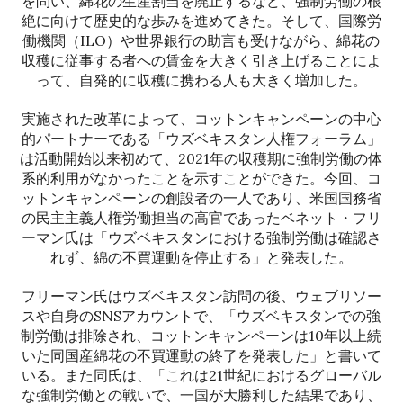
を問い、綿花の生産割当を廃止するなど、強制労働の根
絶に向けて歴史的な歩みを進めてきた。そして、国際労
働機関（ILO）や世界銀行の助言も受けながら、綿花の
収穫に従事する者への賃金を大きく引き上げることによ
って、自発的に収穫に携わる人も大きく増加した。
実施された改革によって、コットンキャンペーンの中心
的パートナーである「ウズベキスタン人権フォーラム」
は活動開始以来初めて、2021年の収穫期に強制労働の体
系的利用がなかったことを示すことができた。今回、コ
ットンキャンペーンの創設者の一人であり、米国国務省
の民主主義人権労働担当の高官であったベネット・フリ
ーマン氏は「ウズベキスタンにおける強制労働は確認さ
れず、綿の不買運動を停止する」と発表した。
フリーマン氏はウズベキスタン訪問の後、ウェブリソー
スや自身のSNSアカウントで、「ウズベキスタンでの強
制労働は排除され、コットンキャンペーンは10年以上続
いた同国産綿花の不買運動の終了を発表した」と書いて
いる。また同氏は、「これは21世紀におけるグローバル
な強制労働との戦いで、一国が大勝利した結果であり、