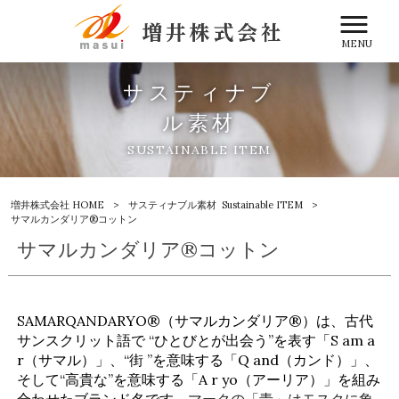
MENU
サスティナブ
ル素材
SUSTAINABLE ITEM
増井株式会社 HOME
>
サスティナブル素材
Sustainable ITEM
>
サマルカンダリア®コットン
サマルカンダリア®コットン
SAMARQANDARYO®（サマルカンダリア®）は、古代
サンスクリット語で “ひとびとが出会う”を表す「S am a
r（サマル）」、“街 ”を意味する「Q and（カンド）」、
そして“高貴な”を意味する「A r yo（アーリア）」を組み