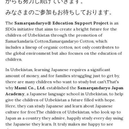
からも努力し続けていきます。
みなさまのご参加もお待ちしております。
The
Samarqandaryo® Education Support Project
is an
SDGs initiative that aims to create a bright future for the
children of Uzbekistan through the promotion of
Samarkandaria Cotton.Samarqandaryo Cotton, which
includes a lineup of organic cotton, not only contributes to
the global environment but also focuses on the education of
children.
In Uzbekistan, learning Japanese requires a significant
amount of money, and for families struggling just to get by,
there are many children who want to study but can't.That's
why
Masui Co., Ltd.
established the
Samarqandaryo
Japan
Academy
, a Japanese language school in Uzbekistan, to help
give the children of Uzbekistan a future filled with hope.
Here, they can study Japanese and learn about Japanese
culture for free.The children of Uzbekistan, who look up to
Japan as a country they admire, happily study every day using
the Japanese they learn. It truly makes me happy to see