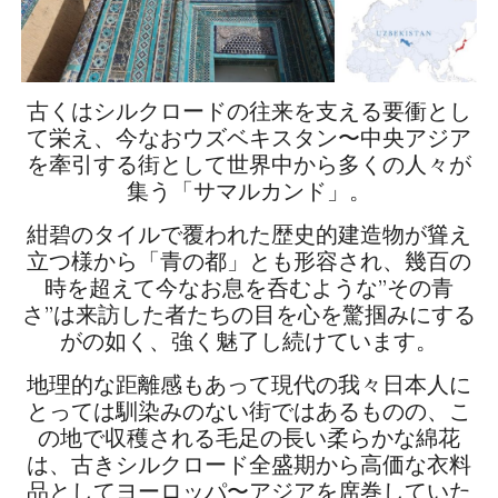
古くはシルクロードの往来を支える要衝とし
て栄え、今なおウズベキスタン〜中央アジア
を牽引する街として世界中から多くの人々が
集う「サマルカンド」。
紺碧のタイルで覆われた歴史的建造物が聳え
立つ様から「青の都」とも形容され、幾百の
時を超えて今なお息を呑むような”その青
さ”は来訪した者たちの目を心を驚掴みにする
がの如く、強く魅了し続けています。
地理的な距離感もあって現代の我々日本人に
とっては馴染みのない街ではあるものの、こ
の地で収穫される毛足の長い柔らかな綿花
は、古きシルクロード全盛期から高価な衣料
品としてヨーロッパ〜アジアを席巻していた